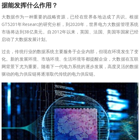
据能发挥什么作用？
大数据作为一种重要的战略资源，已经在世界各地达成了共识。根据
GT5201年Researc的研究分析，到2020年，世界电力大数据管理系统
市场将达到38亿美元。自2012年以来，英国、法国、美国等国家已经
启动了大数据发展计划。
过去，传统行业的数据系统主要服务于企业内部，但现在环境发生了变
化。新的发展环境、市场环境、生活环境等都提醒企业，大数据在互联
网背景下尤为重要。随着下一代电力系统的逐步发展，高度灵活的数据
驱动的电力供应链将逐渐取代传统的电力供应链。