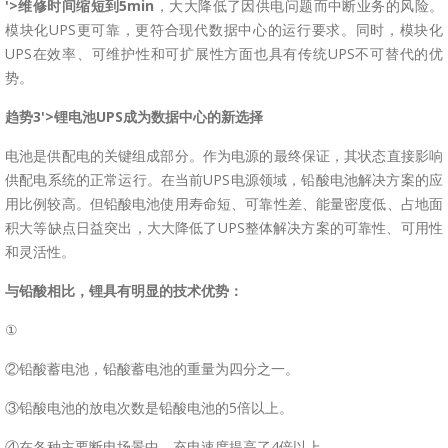
'>维修时间缩短到5min
，大大降低了因供电问题而中断业务的风险。
模块化UPS更可靠，更符合现代数据中心的运行要求。同时，模块化
UPS在效率、可维护性和可扩展性方面也具有传统UPS不可替代的优
势。
趋势3'>锂电池UPS成为数据中心的新选择
电池是供配电的关键组成部分。作为电源的最终保证，其状态直接影响
供配电系统的正常运行。在当前UPS电源领域，铅酸电池解决方案的应
用比例较高。但铅酸电池使用寿命短、可靠性差、能量密度低、占地面
积大等缺点日益突出，大大降低了UPS整体解决方案的可靠性、可用性
和灵活性。
与铅酸相比，锂具有明显的技术优势：
①
②铅酸蓄电池，铅酸蓄电池的重量为四分之一。
③铅酸电池的放电次数是铅酸电池的5倍以上。
④在各种主要断电场景中，充电速度提高了4倍以上。